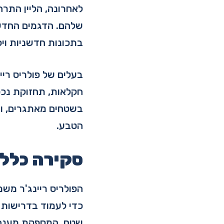
לאחרונה, הליין התרח
שלהם. הדגמים החדשי
בתכונות חדשניות וי
בעלים של פולריס רי
חקלאות, תחזוקת נכסי
בשטחים מאתגרים, ומ
הטבע.
סקירה כללית של nger
הפולריס ריינג'ר מש
כדי לעמוד בדרישות ה
שטח, המספקת מענה ל