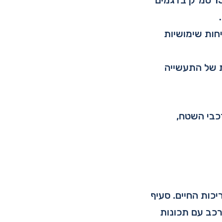
: השילוב של מנוע חזק, כגון אפשרות 3 צילינדרים בנפח 1500 סמ"ק בדגמים
יחות שימושיות
ת של התעשייה
כבי השטח,
יכות החיים. סעיף
 רכב עם תכונות