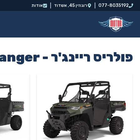
דלג
077-8035192
רוגוזין 45, אשדוד‭
אודות
תוכן
פולריס ריינג'ר - Ranger