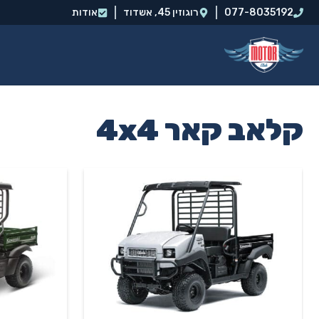
דלג
077-8035192
רוגוזין 45, אשדוד‭
אודות
תוכן
קלאב קאר 4x4