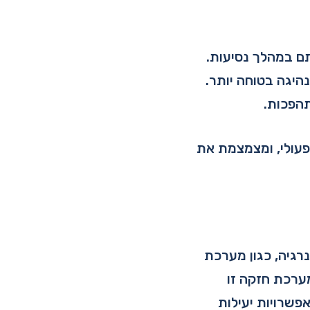
תם במהלך נסיעות.
היגה בטוחה יותר.
הפכות.
עולי, ומצמצמת את
 באנרגיה, כגון מערכת
ת 72 וולט AC שנמצאת בדגם E-Z-GO® EXPRESS™ 4×4. מערכת חזקה זו
פשרויות יעילות