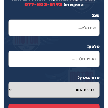
התקשרו:
077-803-5192
שם:
טלפון:
אזור בארץ: