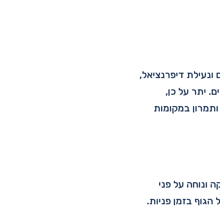
יעה לבחירה, כולל הנעה דו-גלגלית, הנעה 4 גלגלים ונעילת דיפרנציאל,
. יתר על כן,
לית (EPS) המקלה על ניווט ותמרון במקומות
 ונוחה על פני
הגוף בזמן פניות.