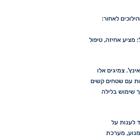
ניטרליים והילוכים לאחור:
יפרנציאל: מציע אחיזה, טיפול
סף למערכת המתלים שלו, ה-Mule כולל צמיגי Duro איכותיים בגודל 22 אינץ'. צמיגים אלו
לות עם שטחים קשים
ך שימוש בלילה
ד לענות על
מנוע, מערכת