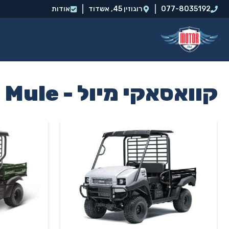
דלג
077-8035192
רוגוזין 45, אשדוד‭
אודות
תוכן
קוואסאקי מיול - Mule